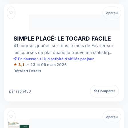
♡
Aperçu
SIMPLE PLACÉ: LE TOCARD FACILE
41 courses jouées sur tous le mois de Février sur
les courses de plat quand je trouve ma statistique
gagnante: je gagne 2730 euro…
💡 En hausse : +1% d'activité d'affiliés par jour.
★ 3,1
·
📈 23
·
📅 09 mars 2026
Détails
par raph450
⚖ Comparer
♡
Aperçu