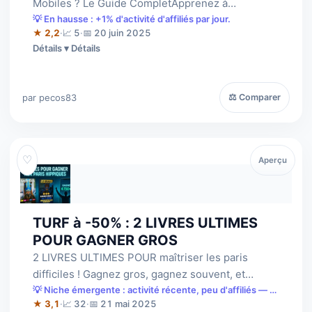
Mobiles ? Le Guide CompletApprenez à
déverrouiller tout type de smartphone (Android
💡 En hausse : +1% d'activité d'affiliés par jour.
★ 2,2
·
📈 5
·
📅 20 juin 2025
&…
Détails
par pecos83
⚖ Comparer
♡
Aperçu
TURF à -50% : 2 LIVRES ULTIMES
POUR GAGNER GROS
2 LIVRES ULTIMES POUR maîtriser les paris
difficiles ! Gagnez gros, gagnez souvent, et
couvrez vos risques intelligemment. Prix à…
💡 Niche émergente : activité récente, peu d'affiliés — à
saisir tôt.
★ 3,1
·
📈 32
·
📅 21 mai 2025