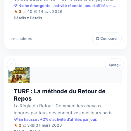
aux PARIS SPORTIFS sur TOUS LES MATCHS DE
💡 Niche émergente : activité récente, peu d'affiliés — à
saisir tôt.
★ 3
·
📈 40
·
📅 14 avr. 2026
FOO…
Détails
par souleres
⚖ Comparer
♡
Aperçu
TURF : La méthode du Retour de
Repos
La Règle du Retour  Comment les chevaux
ignorés par tous deviennent vos meilleurs paris
💡 En hausse : +2% d'activité d'affiliés par jour.
★ 2
·
📈 3
·
📅 31 mars 2026