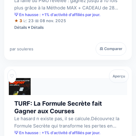
La faille du PMU révélée : gagnez jusqu'à 10 fois
plus grâce à la Méthode MAX + CADEAU de 28
euros
💡 En hausse : +1% d'activité d'affiliés par jour.
★ 3
·
📈 23
·
📅 08 nov. 2025
Détails
par souleres
⚖ Comparer
♡
Aperçu
TURF: La Formule Secrète fait
Gagner aux Courses
Le hasard n existe pas, il se calcule.Découvrez la
Formule Secrète qui transforme les pertes en
bénéfices constants sur toutes le…
💡 En hausse : +1% d'activité d'affiliés par jour.