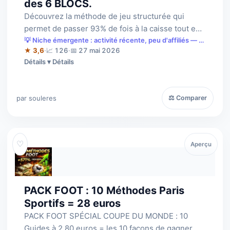
des 6 BLOCS.
Découvrez la méthode de jeu structurée qui
permet de passer 93% de fois à la caisse tout en
restant positionné pour les très gros…
💡 Niche émergente : activité récente, peu d'affiliés — à
saisir tôt.
★ 3,6
·
📈 126
·
📅 27 mai 2026
Détails
par souleres
⚖ Comparer
♡
Aperçu
PACK FOOT : 10 Méthodes Paris
Sportifs = 28 euros
PACK FOOT SPÉCIAL COUPE DU MONDE : 10
Guides à 2,80 euros = les 10 façons de gagner