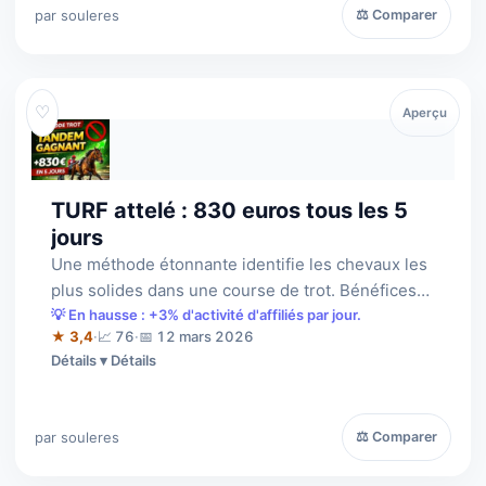
par souleres
⚖ Comparer
♡
Aperçu
TURF attelé : 830 euros tous les 5
jours
Une méthode étonnante identifie les chevaux les
plus solides dans une course de trot. Bénéfices
Nets 830 euros tous les 5 jours!?…
💡 En hausse : +3% d'activité d'affiliés par jour.
★ 3,4
·
📈 76
·
📅 12 mars 2026
Détails
par souleres
⚖ Comparer