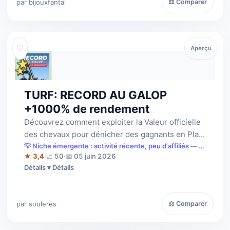
par bijouxfantai
⚖ Comparer
♡
Aperçu
TURF: RECORD AU GALOP
+1000% de rendement
Découvrez comment exploiter la Valeur officielle
des chevaux pour dénicher des gagnants en Plat
et en Obstacles. Une méthode simp…
💡 Niche émergente : activité récente, peu d'affiliés — à
saisir tôt.
★ 3,4
·
📈 50
·
📅 05 juin 2026
Détails
par souleres
⚖ Comparer