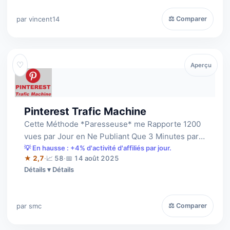
par vincent14
⚖ Comparer
♡
Aperçu
Pinterest Trafic Machine
Cette Méthode *Paresseuse* me Rapporte 1200
vues par Jour en Ne Publiant Que 3 Minutes par
Semaine, copiez mon système ...
💡 En hausse : +4% d'activité d'affiliés par jour.
★ 2,7
·
📈 58
·
📅 14 août 2025
Détails
par smc
⚖ Comparer