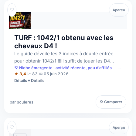
♡
Aperçu
TURF : 1042/1 obtenu avec les
chevaux D4 !
Le guide dévoile les 3 indices à double entrée
pour obtenir 1042/1 !!!Il suffit de jouer les D4
(déferrés des 4 pieds) qui rempli…
💡 Niche émergente : activité récente, peu d'affiliés — à
saisir tôt.
★ 3,4
·
📈 83
·
📅 05 juin 2026
Détails
par souleres
⚖ Comparer
♡
Aperçu