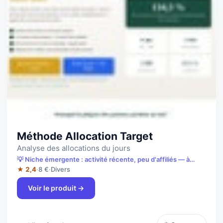
Méthode Allocation Target
Analyse des allocations du jours
💡 Niche émergente : activité récente, peu d'affiliés — à
saisir tôt.
★ 2,4
·
8 €
·
Divers
Voir le produit →