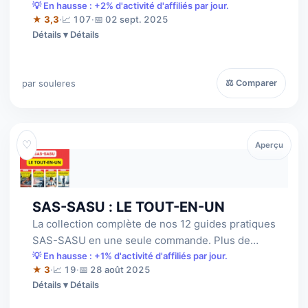
💡 En hausse : +2% d'activité d'affiliés par jour.
★ 3,3
·
📈 107
·
📅 02 sept. 2025
Détails
par souleres
⚖ Comparer
♡
Aperçu
SAS-SASU : LE TOUT-EN-UN
La collection complète de nos 12 guides pratiques
SAS-SASU en une seule commande. Plus de
1000 pages de conseils, de stratégies e…
💡 En hausse : +1% d'activité d'affiliés par jour.
★ 3
·
📈 19
·
📅 28 août 2025
Détails