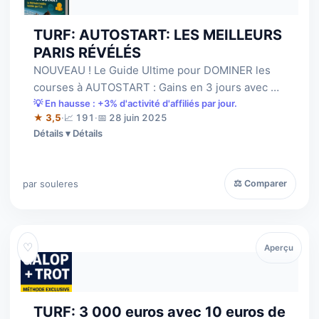
TURF: AUTOSTART: LES MEILLEURS
PARIS RÉVÉLÉS
NOUVEAU ! Le Guide Ultime pour DOMINER les
courses à AUTOSTART : Gains en 3 jours avec 3
euros= 102euros, 111euros, 112euros, 159…
💡 En hausse : +3% d'activité d'affiliés par jour.
★ 3,5
·
📈 191
·
📅 28 juin 2025
Détails
par souleres
⚖ Comparer
♡
Aperçu
TURF: 3 000 euros avec 10 euros de