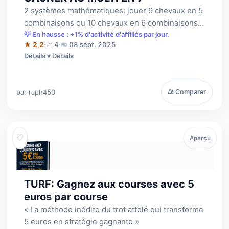
2 systèmes mathématiques: jouer 9 chevaux en 5
combinaisons ou 10 chevaux en 6 combinaisons,
je démontre l'efficacité de ces 2 sy…
💡 En hausse : +1% d'activité d'affiliés par jour.
★ 2,2
·
📈 4
·
📅 08 sept. 2025
Détails
par raph450
⚖ Comparer
♡
Aperçu
TURF: Gagnez aux courses avec 5
euros par course
« La méthode inédite du trot attelé qui transforme
5 euros en stratégie gagnante »