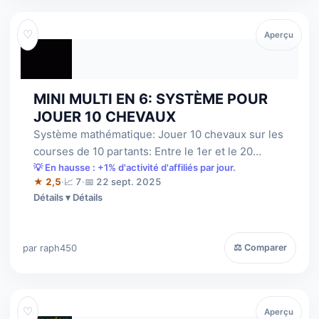
♡
Aperçu
MINI MULTI EN 6: SYSTÈME POUR
JOUER 10 CHEVAUX
Système mathématique: Jouer 10 chevaux sur les
courses de 10 partants: Entre le 1er et le 20
Septembre 2025: 18 courses gagnantes!
💡 En hausse : +1% d'activité d'affiliés par jour.
★ 2,5
·
📈 7
·
📅 22 sept. 2025
Détails
par raph450
⚖ Comparer
♡
Aperçu