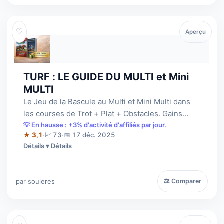
♡
Aperçu
TURF : LE GUIDE DU MULTI et Mini
MULTI
Le Jeu de la Bascule au Multi et Mini Multi dans
les courses de Trot + Plat + Obstacles. Gains
moyens de 38 euros + 456 euros par…
💡 En hausse : +3% d'activité d'affiliés par jour.
★ 3,1
·
📈 73
·
📅 17 déc. 2025
Détails
par souleres
⚖ Comparer