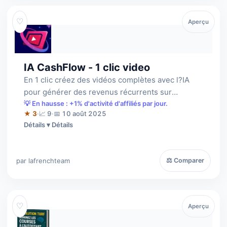
♡
Aperçu
IA CashFlow - 1 clic video
En 1 clic créez des vidéos complètes avec l?IA
pour générer des revenus récurrents sur
YouTube, TikTok, Insta et Twitter X. L'IA …
💡 En hausse : +1% d'activité d'affiliés par jour.
★ 3
·
📈 9
·
📅 10 août 2025
Détails
par lafrenchteam
⚖ Comparer
♡
Aperçu