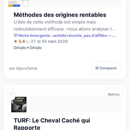
Méthodes des origines rentables
L'idée de cette méthode est simple mais
redoutablement efficace : nous allons analyser la
rentabilité des chevaux en fonction de …
💡 Niche émergente : activité récente, peu d'affiliés — à
saisir tôt.
★ 2,4
·
📈 27
·
📅 02 mars 2026
Détails
par bijouxfantai
⚖ Comparer
♡
Aperçu
TURF: Le Cheval Caché qui
Rapporte