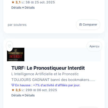
★ 3,1
·
📈 38
·
📅 25 oct. 2025
Détails
par souleres
⚖ Comparer
♡
Aperçu
TURF: Le Pronostiqueur Interdit
L Intelligence Artificielle et le Pronostic
TOUJOURS GAGNANT banni des bookmakers...
enfin révélé au grand public ! Personne ne p…
💡 En hausse : +7% d'activité d'affiliés par jour.
★ 3,5
·
📈 299
·
📅 06 oct. 2025
Détails