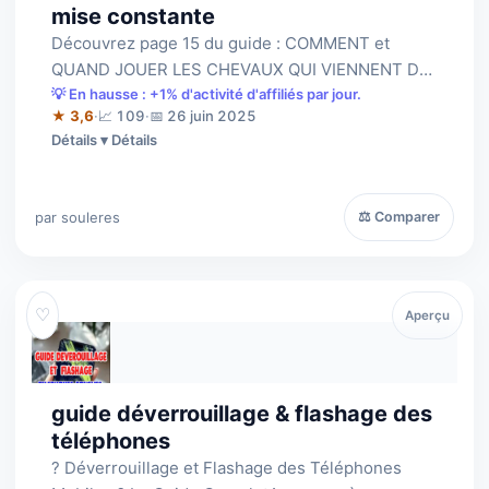
mise constante
Découvrez page 15 du guide : COMMENT et
QUAND JOUER LES CHEVAUX QUI VIENNENT DE
GAGNER AU GALOP ET AU TROT pour obtenir
💡 En hausse : +1% d'activité d'affiliés par jour.
★ 3,6
·
📈 109
·
📅 26 juin 2025
des bénéf…
Détails
par souleres
⚖ Comparer
♡
Aperçu
guide déverrouillage & flashage des
téléphones
? Déverrouillage et Flashage des Téléphones