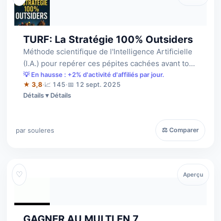
TURF: La Stratégie 100% Outsiders
Méthode scientifique de l'Intelligence Artificielle
(I.A.) pour repérer ces pépites cachées avant tout
le monde... Les favoris fo…
💡 En hausse : +2% d'activité d'affiliés par jour.
★ 3,8
·
📈 145
·
📅 12 sept. 2025
Détails
par souleres
⚖ Comparer
♡
Aperçu
GAGNER AU MULTI EN 7