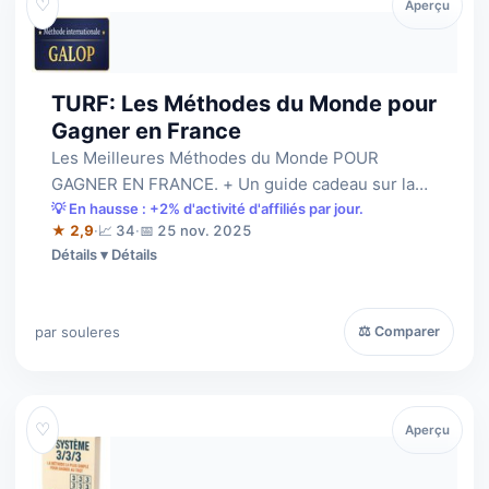
♡
Aperçu
TURF: Les Méthodes du Monde pour
Gagner en France
Les Meilleures Méthodes du Monde POUR
GAGNER EN FRANCE. + Un guide cadeau sur la
façon de contrer les G.P.I.
💡 En hausse : +2% d'activité d'affiliés par jour.
★ 2,9
·
📈 34
·
📅 25 nov. 2025
Détails
par souleres
⚖ Comparer
♡
Aperçu