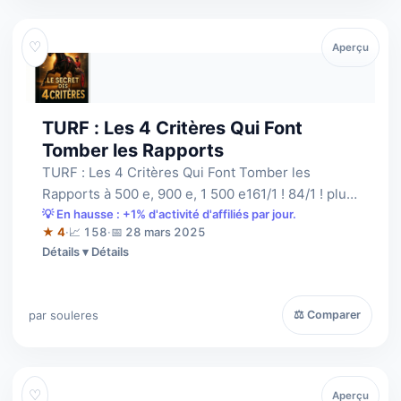
♡
Aperçu
TURF : Les 4 Critères Qui Font
Tomber les Rapports
TURF : Les 4 Critères Qui Font Tomber les
Rapports à 500 e, 900 e, 1 500 e161/1 ! 84/1 ! plus
de 1 500 euros sur un seul ticket.4…
💡 En hausse : +1% d'activité d'affiliés par jour.
★ 4
·
📈 158
·
📅 28 mars 2025
Détails
par souleres
⚖ Comparer
♡
Aperçu