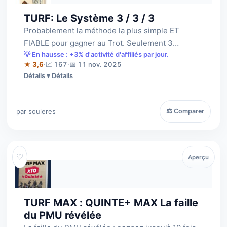
TURF: Le Système 3 / 3 / 3
Probablement la méthode la plus simple ET
FIABLE pour gagner au Trot. Seulement 3
minutes par course pour atteindre jusqu'à 9 987…
💡 En hausse : +3% d'activité d'affiliés par jour.
★ 3,6
·
📈 167
·
📅 11 nov. 2025
Détails
par souleres
⚖ Comparer
♡
Aperçu
TURF MAX : QUINTE+ MAX La faille
du PMU révélée