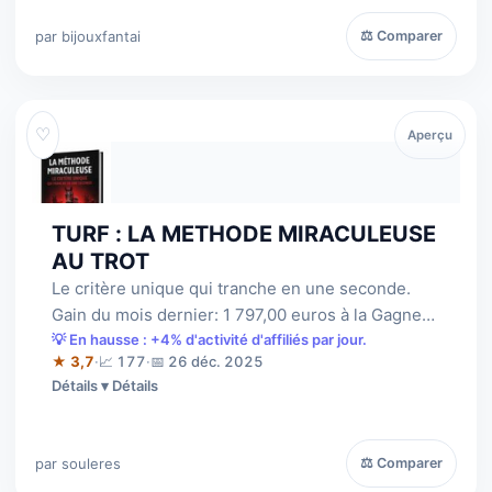
par bijouxfantai
⚖ Comparer
♡
Aperçu
TURF : LA METHODE MIRACULEUSE
AU TROT
Le critère unique qui tranche en une seconde.
Gain du mois dernier: 1 797,00 euros à la Gagne
pour des mises de 10 euros et 631,0…
💡 En hausse : +4% d'activité d'affiliés par jour.
★ 3,7
·
📈 177
·
📅 26 déc. 2025
Détails
par souleres
⚖ Comparer