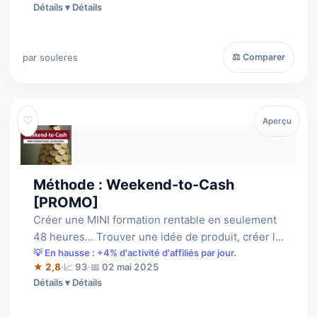
Détails
par souleres
⚖ Comparer
♡
Aperçu
Méthode : Weekend-to-Cash
[PROMO]
Créer une MINI formation rentable en seulement
48 heures... Trouver une idée de produit, créer le
contenu, une page de vente opti…
💡 En hausse : +4% d'activité d'affiliés par jour.
★ 2,8
·
📈 93
·
📅 02 mai 2025
Détails