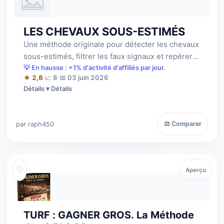
LES CHEVAUX SOUS-ESTIMÉS
Une méthode originale pour détecter les chevaux
sous-estimés, filtrer les faux signaux et repérer
les futurs gagnants avant les a…
💡 En hausse : +1% d'activité d'affiliés par jour.
★ 2,8
·
📈 8
·
📅 03 juin 2026
Détails
par raph450
⚖ Comparer
♡
Aperçu
TURF : GAGNER GROS. La Méthode