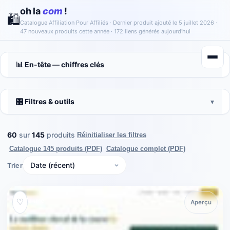
oh la
com
!
🛍️
Catalogue Affiliation Pour Affiliés ·
Dernier produit ajouté le 5 juillet 2026 ·
47 nouveaux produits cette année · 172 liens générés aujourd'hui
📊 En-tête — chiffres clés
▾
🎛️ Filtres & outils
▾
60
sur
145
produits
Réinitialiser les filtres
Catalogue 145 produits (PDF)
Catalogue complet (PDF)
Trier
À la une
♡
Aperçu