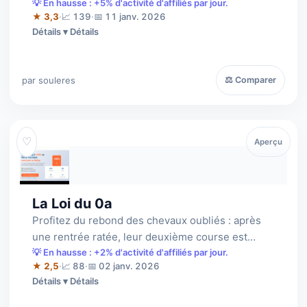
Favoris + La Méthode financière 1-3-2…
💡 En hausse : +5% d'activité d'affiliés par jour.
★ 3,3
·
📈 139
·
📅 11 janv. 2026
Détails
par souleres
⚖ Comparer
♡
Aperçu
La Loi du 0a
Profitez du rebond des chevaux oubliés : après
une rentrée ratée, leur deuxième course est
souvent la bonne. Une méthode validée …
💡 En hausse : +2% d'activité d'affiliés par jour.
★ 2,5
·
📈 88
·
📅 02 janv. 2026
Détails