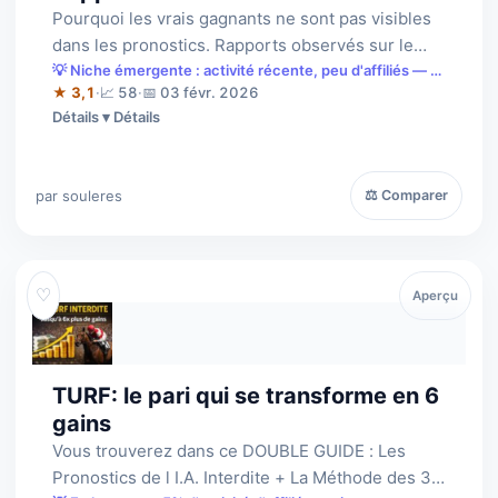
Pourquoi les vrais gagnants ne sont pas visibles
dans les pronostics. Rapports observés sur le
cheval caché: Simple Gagnant : 39 …
💡 Niche émergente : activité récente, peu d'affiliés — à
saisir tôt.
★ 3,1
·
📈 58
·
📅 03 févr. 2026
Détails
par souleres
⚖ Comparer
♡
Aperçu
TURF: le pari qui se transforme en 6
gains
Vous trouverez dans ce DOUBLE GUIDE : Les
Pronostics de l I.A. Interdite + La Méthode des 3