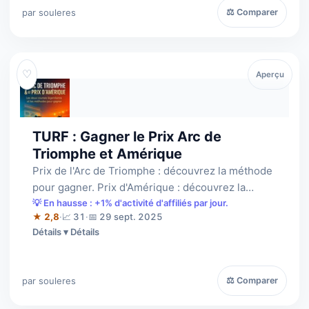
par souleres
⚖ Comparer
♡
Aperçu
TURF : Gagner le Prix Arc de
Triomphe et Amérique
Prix de l'Arc de Triomphe : découvrez la méthode
pour gagner. Prix d'Amérique : découvrez la
méthode pour gagner.2 Méthodes valab…
💡 En hausse : +1% d'activité d'affiliés par jour.
★ 2,8
·
📈 31
·
📅 29 sept. 2025
Détails
par souleres
⚖ Comparer