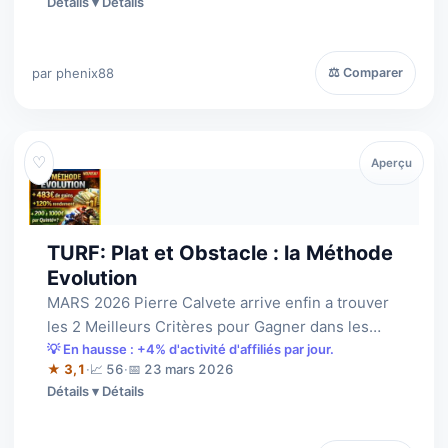
Détails
par phenix88
⚖ Comparer
♡
Aperçu
TURF: Plat et Obstacle : la Méthode
Evolution
MARS 2026 Pierre Calvete arrive enfin a trouver
les 2 Meilleurs Critères pour Gagner dans les
courses à Handicap PLAT + OBSTACLE.
💡 En hausse : +4% d'activité d'affiliés par jour.
★ 3,1
·
📈 56
·
📅 23 mars 2026
Détails