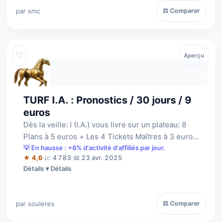
par smc
⚖ Comparer
♡
Aperçu
TURF I.A. : Pronostics / 30 jours / 9
euros
Dès la veille: l (I.A.) vous livre sur un plateau: 8
Plans à 5 euros + Les 4 Tickets Maîtres à 3 euros
pour le Quinté + La derniè…
💡 En hausse : +6% d'activité d'affiliés par jour.
★ 4,6
·
📈 4 783
·
📅 23 avr. 2025
Détails
par souleres
⚖ Comparer